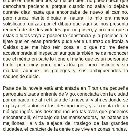
si que en otros tiempos se me dio bien, no puedo decir que
derrochara paciencia, porque cuando no salía lo dejaba
durante días hasta que encontraba de nuevo el camino,
pero nunca intente dibujar al natural, lo mío era menos
sotisficado, quizás por el dibujo que aquí se nos presenta
requería de de dos virtudes que no poseo, y no creo que a
estas alturas vaya a poseer la constancia y la paciencia. Y
fíjate que en esas paredes pude verle un trazo de ironía a
Caldas que me hizo reír, cosa a lo que no me tiene
acostumbrada el inspector, aunque también he de reconocer
que el mérito en parte lo tiene el maño que es un personaje
bruto, pero muy puro, que actúa por puro instinto y sin
maldad, aunque los gallegos y sus ambigüedades lo
saquen de quicio.
Parte de la novela está ambientada en Tiran una pequeña
parroquia situada enfrente de Vigo, conectada con la ciudad
por un barco, de ahí el título de la novela, y ahí es donde se
explaya el autor en las descripciones, y a cuenta de un
biólogo inglés nos describe incluso las aves que podemos
encontrar allí, el trabajo de las mariscadoras, las bateas de
mejillones, la vida alejada del trasiego de las grandes
ciudades, el carácter de la gente que vive en zonas rurales,