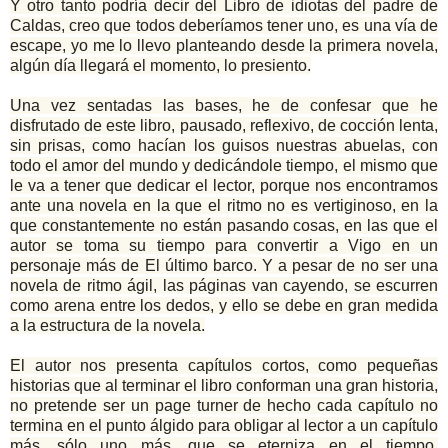
Y otro tanto podría decir del Libro de idiotas del padre de
Caldas, creo que todos deberíamos tener uno, es una vía de
escape, yo me lo llevo planteando desde la primera novela,
algún día llegará el momento, lo presiento.
Una vez sentadas las bases, he de confesar que he
disfrutado de este libro, pausado, reflexivo, de cocción lenta,
sin prisas, como hacían los guisos nuestras abuelas, con
todo el amor del mundo y dedicándole tiempo, el mismo que
le va a tener que dedicar el lector, porque nos encontramos
ante una novela en la que el ritmo no es vertiginoso, en la
que constantemente no están pasando cosas, en las que el
autor se toma su tiempo para convertir a Vigo en un
personaje más de El último barco. Y a pesar de no ser una
novela de ritmo ágil, las páginas van cayendo, se escurren
como arena entre los dedos, y ello se debe en gran medida
a la estructura de la novela.
El autor nos presenta capítulos cortos, como pequeñas
historias que al terminar el libro conforman una gran historia,
no pretende ser un page turner de hecho cada capítulo no
termina en el punto álgido para obligar al lector a un capítulo
más, sólo uno más, que se eterniza en el tiempo,