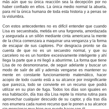
más aún que su única reacción sea la decepción por no
haber confiado en ellos. La única medio normal la abuela,
para mí la única humana de toda esta historia y a penas se
la vislumbra.
Con estos antecedentes no es difícil entender que cuando
Lisa es secuestrada, metida en una furgoneta, amordazada
y asegurada a un sillón mediante cinta americana la mente
de la chica comenzara a maquinar una venganza y la forma
de escapar de sus captores. Por desgracia pronto se da
cuenta de que no es un secuestro normal, y que su
carcelero no es un hombre excesivamente inteligente y ahí
llega la parte que a mi llegó a aburrirme. La forma que tiene
Lisa de no desmoronarse, de seguir adelante y buscar un
modo de salir de allí y además vengarse es mantener su
mente en constante funcionamiento matemático, hacer
acopio de todo cuanto está a su alcance por insignificante
que parezca, todo se convierte en un recurso que podrá
utilizar en su plan de fuga. Todos los días son iguales en
esa habitación, día tras día Lisa repite la misma rutina para
aprovechar cualquier descuido de su captor, y día tras día
nos enumera cada nuevo recurso que le ponen a su alcance
sin mencionar muy bien que puede hacer con él.