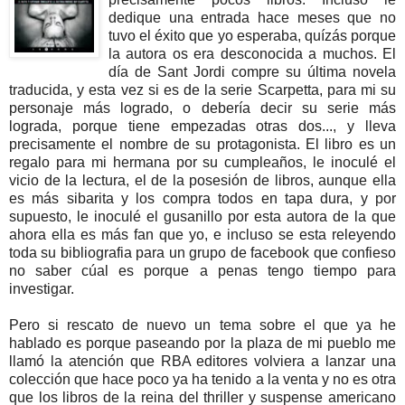
dedique una entrada hace meses que no
tuvo el éxito que yo esperaba, quízás porque
la autora os era desconocida a muchos. El
día de Sant Jordi compre su última novela
traducida, y esta vez si es de la serie Scarpetta, para mi su
personaje más logrado, o debería decir su serie más
lograda, porque tiene empezadas otras dos..., y lleva
precisamente el nombre de su protagonista. El libro es un
regalo para mi hermana por su cumpleaños, le inoculé el
vicio de la lectura, el de la posesión de libros, aunque ella
es más sibarita y los compra todos en tapa dura, y por
supuesto, le inoculé el gusanillo por esta autora de la que
ahora ella es más fan que yo, e incluso se esta releyendo
toda su bibliografia para un grupo de facebook que confieso
no saber cúal es porque a penas tengo tiempo para
investigar.
Pero si rescato de nuevo un tema sobre el que ya he
hablado es porque paseando por la plaza de mi pueblo me
llamó la atención que RBA editores volviera a lanzar una
colección que hace poco ya ha tenido a la venta y no es otra
que los libros de la reina del thriller y suspense americano